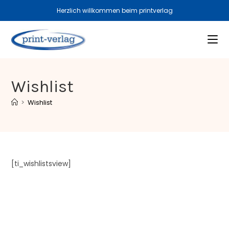
Herzlich willkommen beim printverlag
Wishlist
>
Wishlist
[ti_wishlistsview]